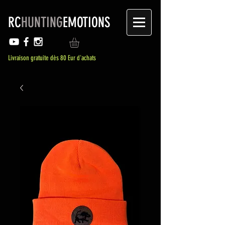
RC
HUNTING
EMOTIONS
Livraison gratuite dès 80 Eur d'achats