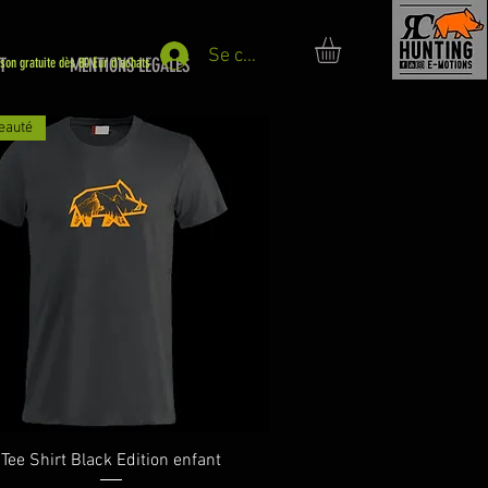
Se connecter
T
MENTIONS LEGALES
ison gratuite dès 80 Eur d'achats
eauté
Aperçu rapide
Tee Shirt Black Edition enfant