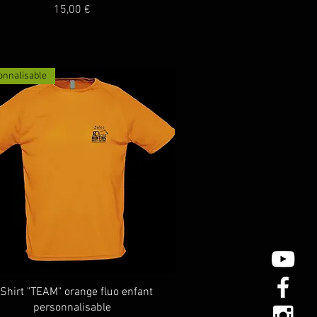
Prix
15,00 €
onnalisable
Aperçu rapide
-Shirt "TEAM" orange fluo enfant
personnalisable