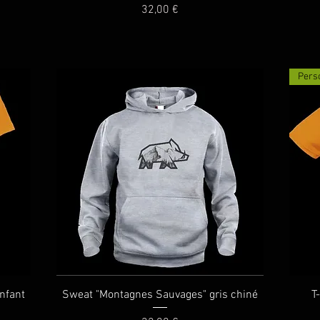
Prix
32,00 €
Pers
Aperçu rapide
enfant
Sweat "Montagnes Sauvages" gris chiné
T