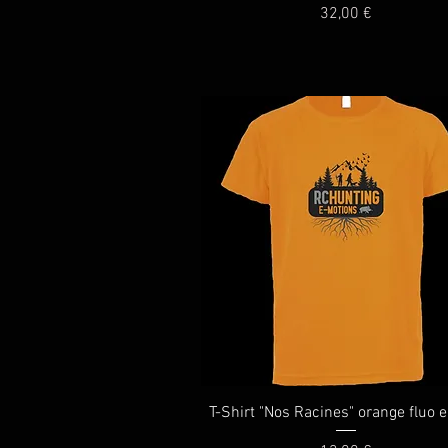
Prix
32,00 €
Aperçu rapide
T-Shirt "Nos Racines" orange fluo 