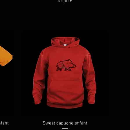
Prix
32,00 €
Aperçu rapide
nfant
Sweat capuche enfant