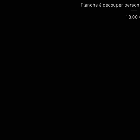
Aperçu ra
Planche à découper personn
Prix
18,00 