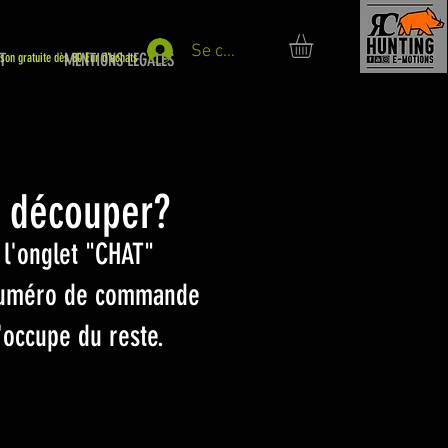
Se connecter
T
MENTIONS LEGALES
ison gratuite dès 80 Eur d'achats
 découper?
r l'onglet "CHAT"
e numéro de commande
'occupe du reste.