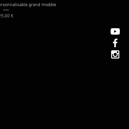
rçu rapide
ersonnalisable grand modèle
rix
25,00 €