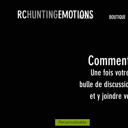
RC
HUNTING
EMOTIONS
ACCUEIL
BOUTIQUE
Comment 
Une fois votr
bulle de discuss
et y joindre 
Personnalisable