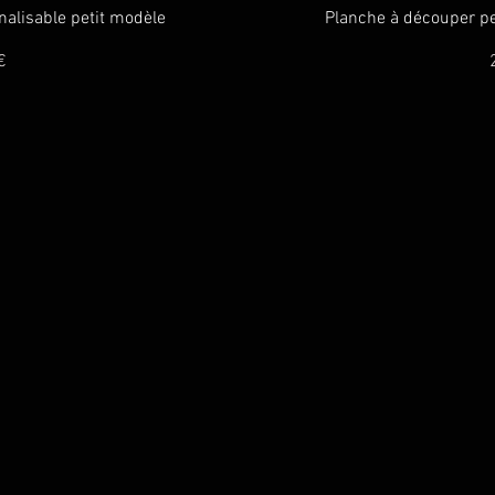
pide
Ape
alisable petit modèle
Planche à découper p
P
€