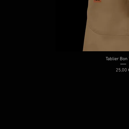
Aperçu ra
Tablier Bon 
Prix
25,00 