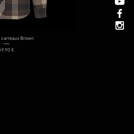
rçu rapide
 carreaux Brown
rix
59,90 €