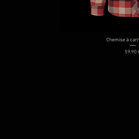
Aperçu ra
Chemise à car
Prix
59,90 