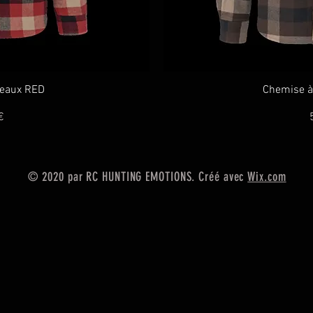
pide
Ape
reaux RED
Chemise à
P
€
© 2020 par RC HUNTING EMOTIONS. Créé avec
Wix.com