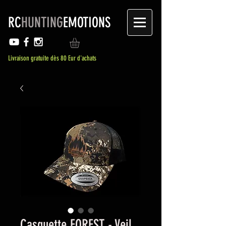
RC
HUNTING
EMOTIONS
Livraison gratuite dès 80 Eur d'achats
Casquette FOREST - Veil