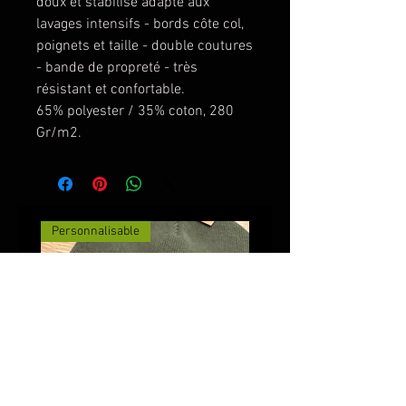
doux et stabilisé adapté aux
lavages intensifs - bords côte col,
poignets et taille - double coutures
- bande de propreté - très
résistant et confortable.
65% polyester / 35% coton, 280
Gr/m2.
Personnalisable