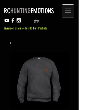
RC
HUNTING
EMOTIONS
Livraison gratuite dès 80 Eur d'achats