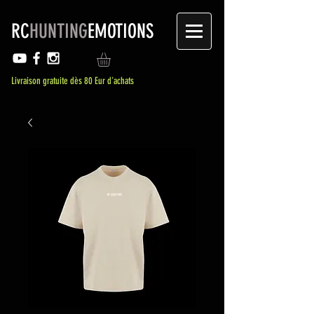
RC
HUNTING
EMOTIONS
Livraison gratuite dès 80 Eur d'achats