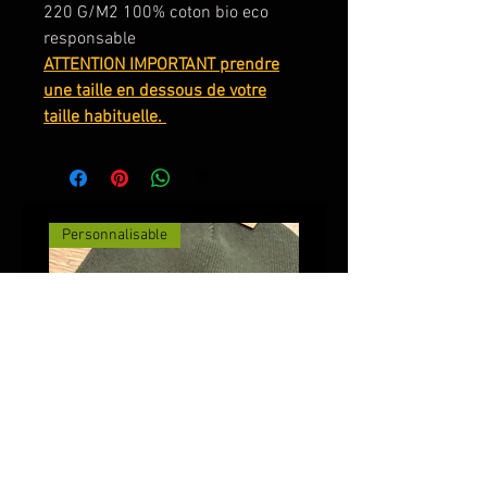
220 G/M2 100% coton bio eco
responsable
ATTENTION IMPORTANT prendre
une taille en dessous de votre
taille habituelle.
Personnalisable